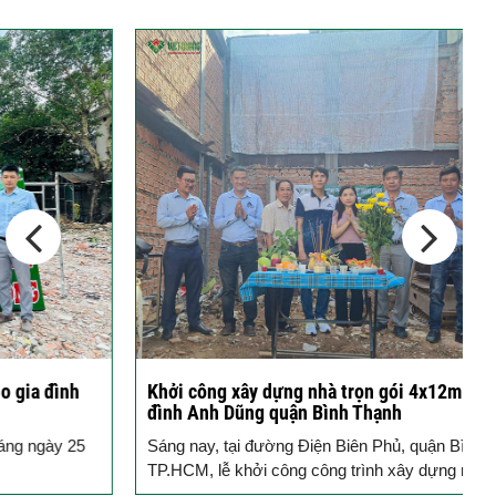
Cập nhật xu thế thiết kế nhà phố 5
tầng...
Các thiết kế nhà phố 2 tầng 110m2
đơn giản,...
Khởi công xây dựng nhà trọn gói 4x12m cùng gia
C
đình Anh Dũng quận Bình Thạnh
V
Sáng nay, tại đường Điện Biên Phủ, quận Bình Thạnh,
n
TP.HCM, lễ khởi công công trình xây dựng nhà phố...