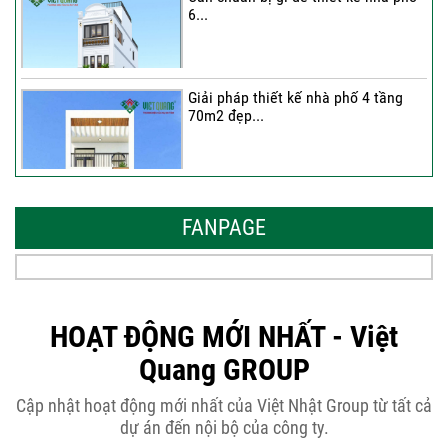
6...
Giải pháp thiết kế nhà phố 4 tầng
70m2 đẹp...
Những thiết kế nhà phố 6 tầng 80m2
đẹp, sang...
FANPAGE
Tại sao nên thiết kế nhà phố 3 tầng
50m2...
HOẠT ĐỘNG MỚI NHẤT - Việt
Quang GROUP
Những điều cần biết khi thiết kế nhà
Cập nhật hoạt động mới nhất của Việt Nhật Group từ tất cả
phố 5...
dự án đến nội bộ của công ty.