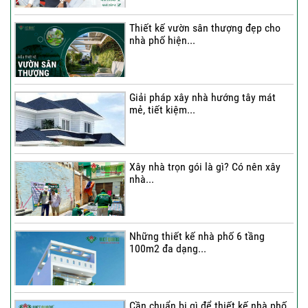
Thiết kế vườn sân thượng đẹp cho
nhà phố hiện...
Thi công trọn gói nhà phố 4 tầng có
hầm...
Giải pháp xây nhà hướng tây mát
mẻ, tiết kiệm...
Thi công trọn gói nhà phố 2 tầng nhà
Chú...
Xây nhà trọn gói là gì? Có nên xây
nhà...
Thi công trọn gói nhà 2 tầng tum sân
thượng...
Những thiết kế nhà phố 6 tầng
100m2 đa dạng...
Cần chuẩn bị gì để thiết kế nhà phố