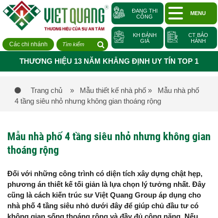
ĐANG THI
MENU
CÔNG
KH ĐÁNH
CT BẢO
GIÁ
HÀNH
Các chi nhánh
THƯƠNG HIỆU 13 NĂM KHẲNG ĐỊNH UY TÍN TOP 1
Trang chủ
» Mẫu thiết kế nhà phố
» Mẫu nhà phố
4 tầng siêu nhỏ nhưng không gian thoáng rộng
Mẫu nhà phố 4 tầng siêu nhỏ nhưng không gian
thoáng rộng
Đối với những công trình có diện tích xây dựng chật hẹp,
phương án thiết kế tối giản là lựa chọn lý tưởng nhất. Đây
cũng là cách kiến trúc sư Việt Quang Group áp dụng cho
nhà phố 4 tầng siêu nhỏ dưới đây để giúp chủ đầu tư có
không gian sống thoáng rộng và đầy đủ công năng. Nếu