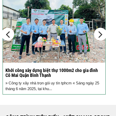
Các thiết kế nhà phố 2 tầng 110m2
đơn giản,...
Khởi công xây dựng biệt thự 1000m2 cho gia đình
K
Cô Mai Quận Bình Thạnh
đ
» Công ty xây nhà trọn gói uy tín tphcm « Sáng ngày 25
S
tháng 6 năm 2025, tại khu...
T