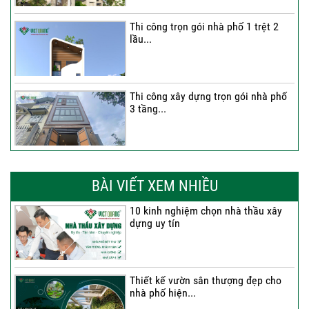
Thi công trọn gói nhà phố 1 trệt 2
lầu...
Thi công xây dựng trọn gói nhà phố
3 tầng...
Thi công trọn gói nhà phố 2 tầng nhà
Anh...
BÀI VIẾT XEM NHIỀU
10 kinh nghiệm chọn nhà thầu xây
dựng uy tín
Thi công trọn gói nhà 2 tầng tum sân
thượng...
Thiết kế vườn sân thượng đẹp cho
nhà phố hiện...
Thi công trọn gói nhà phố 4 tầng có