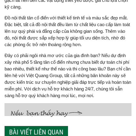
gạch lát nền đến các vật dụng thiết yếu được gia chủ lựa chọn
kỹ càng.
Đồ nội thất tân cổ điển với thiết kế tinh tế và màu sắc đẹp mắt.
Đặc biệt, tất cả đồ nội thất đều làm từ chất liệu cao cấp làm toát
lên sự quý phái và đẳng cấp của không gian sống. Thêm vào
đó, nội thất được sắp xếp hợp lý giúp tối ưu diện tích, nhờ đó
các phòng ốc trở nên thoáng rộng hơn.
Đây có phải ngôi nhà mơ ước của gia đình bạn? Nếu dự định
xây nhà phố 5 tầng tân cổ điển nhưng chưa biết dự toán chi phí
bao nhiêu, thiết kế như thế nào và thi công bao lâu? Bạn chỉ cần
liên hệ với Việt Quang Group, tất cả những băn khoăn này sẽ
được kiến trúc sư chuyên nghiệp giải đáp trực tiếp và hoàn toàn
miễn phí. Với dịch vụ hỗ trợ khách hàng 24/7, chúng tôi sẵn
sàng hỗ trợ quý khách hàng mọi lúc, mọi nơi.
BÀI VIẾT LIÊN QUAN