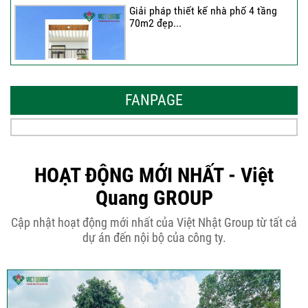
Giải pháp thiết kế nhà phố 4 tầng
70m2 đẹp...
Những thiết kế nhà phố 6 tầng 80m2
đẹp, sang...
FANPAGE
Tại sao nên thiết kế nhà phố 3 tầng
50m2...
HOẠT ĐỘNG MỚI NHẤT - Việt
Quang GROUP
Những điều cần biết khi thiết kế nhà
Cập nhật hoạt động mới nhất của Việt Nhật Group từ tất cả
phố 5...
dự án đến nội bộ của công ty.
Cập nhật xu thế thiết kế nhà phố 5
tầng...