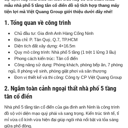
mẫu nhà phố 5 tầng tân cổ điển đồ sộ tích hợp thang máy
tiện lợi mà Việt Quang Group giới thiệu dưới đây nhé!
1. Tổng quan về công trình
Chủ đầu tư: Gia đình Anh Hàng Cống Ninh
Địa chỉ: P. Tân Quý, Q.7, TP.HCM
Diện tích đất xây dựng: 4×16.5m
Quy mô công trình: Nhà phố 5 tầng (1 trệt 1 lửng 3 lầu)
Phong cách kiến trúc: Tân cổ điển
Công năng sử dụng: Phòng khách, phòng bếp ăn, 7 phòng
ngủ, 8 phòng vệ sinh, phòng giặt phơi và sân thượng
Đơn vị thiết kế và thi công: Công ty CP Việt Quang Group
2. Ngắm toàn cảnh ngoại thất nhà phố 5 tầng
tân cổ điển
Nhà phố 5 tầng tân cổ điển của gia đình anh Ninh là công trình
đồ sộ với diện mạo quý phái và sang trọng. Kiến trúc tinh tế, tỉ
mỉ vừa cổ kính vừa hiện đại giúp ngôi nhà nổi bật và tỏa sáng
giữa phố đông.