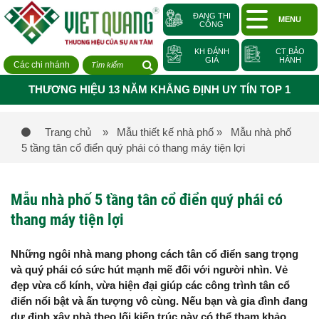
ĐANG THI
MENU
CÔNG
KH ĐÁNH
CT BẢO
GIÁ
HÀNH
Các chi nhánh
THƯƠNG HIỆU 13 NĂM KHẲNG ĐỊNH UY TÍN TOP 1
Trang chủ
» Mẫu thiết kế nhà phố
» Mẫu nhà phố
5 tầng tân cổ điển quý phái có thang máy tiện lợi
Mẫu nhà phố 5 tầng tân cổ điển quý phái có
thang máy tiện lợi
Những ngôi nhà mang phong cách tân cổ điển sang trọng
và quý phái có sức hút mạnh mẽ đối với người nhìn. Vẻ
đẹp vừa cổ kính, vừa hiện đại giúp các công trình tân cổ
điển nổi bật và ấn tượng vô cùng. Nếu bạn và gia đình đang
dự định xây nhà theo lối kiến trúc này có thể tham khảo