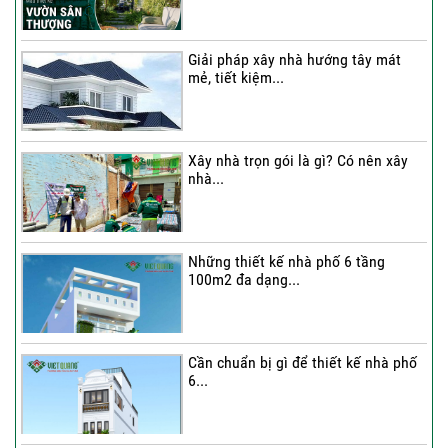
hầm...
Giải pháp xây nhà hướng tây mát
mẻ, tiết kiệm...
Thi công trọn gói nhà phố 2 tầng nhà
Chú...
Xây nhà trọn gói là gì? Có nên xây
nhà...
Thi công trọn gói nhà 2 tầng tum sân
thượng...
Những thiết kế nhà phố 6 tầng
100m2 đa dạng...
Cần chuẩn bị gì để thiết kế nhà phố
6...