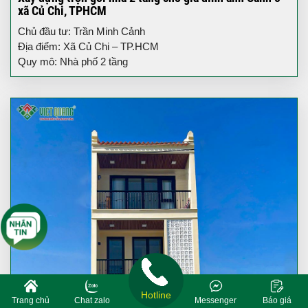
xã Củ Chi, TPHCM
Chủ đầu tư: Trần Minh Cảnh
Địa điểm: Xã Củ Chi – TP.HCM
Quy mô: Nhà phố 2 tầng
Hotline
Trang chủ
Chat zalo
Messenger
Báo giá