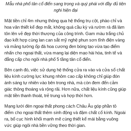
Mẫu nhà phố tân cổ điển sang trọng và quý phái với đầy đủ tiện
nghi hiện đại
Mặt tiền chỉ 4m nhưng thông qua hệ thống trụ cột, phào chỉ và
hoa văn thiết kế đẹp mắt, không quá cầu kỳ và rườm rà đã làm
tôn lên vẻ đẹp thời thượng của công trình. Gam màu trắng chủ
đạo kết hợp cùng lan can sắt mỹ nghệ phun sơn tĩnh điện vàng
và mảng tường ốp đá hoa cương đen bóng tạo vừa tạo điểm
nhấn cho ngoại thất, vừa mang lại diện mạo hài hòa, tinh tế và
đẳng cấp cho ngôi nhà phố 5 tầng tân cổ điển.
Bên cạnh đó, việc sử dụng hệ thống cửa ra vào và cửa sổ chất
liệu kính cường lực khung nhôm cao cấp không chỉ giúp đón
ánh sáng tự nhiên vào bên trong nhà, mà còn đem đến cảm
giác thông thoáng và rộng rãi. Hơn nữa, chất liệu kính cũng giúp
mặt tiền thanh thoát, trẻ trung và hợp thời hơn.
Mạng lưới đèn ngoại thất phong cách Châu Âu góp phần tô
điểm cho ngoại thất thêm sinh động và đậm chất cổ kính. Ngoài
ra, bố cục hình khối mạnh mẽ cùng thiết kế mái bằng vuông
vức giúp ngôi nhà bền vững theo thời gian.