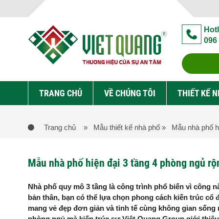
Hotl
096
TRANG CHỦ
VỀ CHÚNG TÔI
THIẾT KẾ 
Trang chủ
» Mẫu thiết kế nhà phố
» Mẫu nhà phố hiệ
Mẫu nhà phố hiện đại 3 tầng 4 phòng ngủ rộn
Nhà phố quy mô 3 tầng là công trình phổ biến vì công 
bản thân, bạn có thể lựa chọn phong cách kiến trúc cổ 
mang vẻ đẹp đơn giản và tinh tế cùng không gian sống 
phòng ngủ mà kiến trúc sư Việt Quang Group giới thiệu