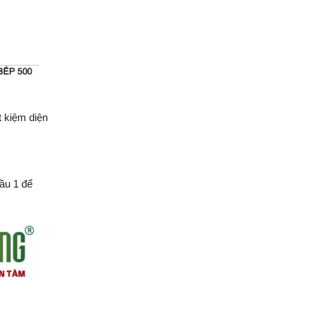
Quang Group sau nhận
bàn giao
Xây nhà ở tỉnh Long An |
Anh Hoàng đánh giá Việt
Quang như thế nào?
14 ngày lột xác nhà phố |
t kiệm diện
Anh Hoàn đánh giá về Việt
Quang Group
Khách hàng Cũ – Công
trình mới | Chia sẻ của
lầu 1 để
Anh Quang sau 2 lần hợp
tác cùng Việt Quang
Group
Xây nhà phố 1 trệt 2 lầu và
đánh giá của anh Sơn sau
khi nhận bàn giao
Việt Quang Group có