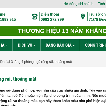
Hệ thống chi nhánh
Tính 
ine
Điện thoại
Trụ sở ch
 1993 915
0903 272 399
71/78 Đư
THƯƠNG HIỆU 13 NĂM KHẲNG 
NHÀ
»
DỊCH VỤ
»
BẢNG BÁO GIÁ
»
CÔNG TRÌN
n đại 3 tầng 4 phòng ngủ rộng rãi, thoáng mát
g rãi, thoáng mát
năng sử dụng phù hợp với nhu cầu của nhiều gia đình. Tùy vào s
điển, tân cổ điển hoặc hiện đại cho công trình của mình. Nếu mu
rộng rãi và thoáng mát, bạn hãy tham khảo mẫu nhà phố hiện đại
 dưới đây.