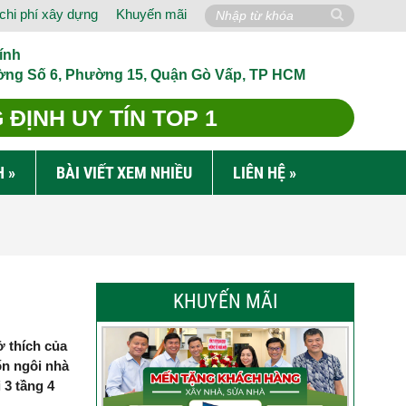
chi phí xây dựng
Khuyến mãi
ính
ờng Số 6, Phường 15, Quận Gò Vấp, TP HCM
ĐỊNH UY TÍN TOP 1
H
»
BÀI VIẾT XEM NHIỀU
LIÊN HỆ
»
KHUYẾN MÃI
ở thích của
ốn ngôi nhà
 3 tầng 4