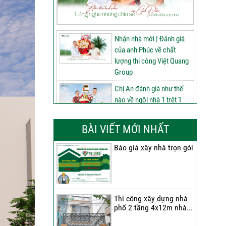
Nhận nhà mới | Đánh giá
của anh Phúc về chất
lượng thi công Việt Quang
Group
Chị An đánh giá như thế
nào về ngôi nhà 1 trệt 1
lửng 2 lầu tum sân thượng
do Việt Quang Group thi
BÀI VIẾT MỚI NHẤT
công
Báo giá xây nhà trọn gói
60 ngày nâng tầm ngôi
nhà 3 tầng tum sân
thượng | Đánh giá của anh
Phú sau nhận bàn giao
Thi công xây dựng nhà
Nhận nhà 1 trệt 2 lầu tum
phố 2 tầng 4x12m nhà...
sân thượng | Anh An nói
gì về chất lượng từ Việt