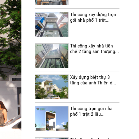
Quang Group?
Thi công xây dựng trọn
Những nhận xét từ gia
gói nhà phố 1 trệt...
đình anh Hân về chất
lượng thi công của Việt
Quang Group
Cô Cúc nói gì sau khi trải
Thi công xây nhà tiền
chế 2 tầng sân thượng...
nghiệm dịch vụ sửa nhà
trọn gói của Việt Quang
Group?
Bàn giao nhà phố sau sửa
Xây dựng biệt thự 3
tầng của anh Thiện ở...
chữa trọn gói | Đánh giá
của anh Dỹ về đội ngũ Việt
Quang Group
Chị Triết nói gì về chất
Thi công trọn gói nhà
lượng thi công của Việt
phố 1 trệt 2 lầu...
Quang Group khi nhận bàn
giao nhà?
Không gian nghỉ dưỡng