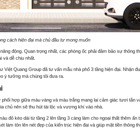
ong cách hiện đại mà chủ đầu tư mong muốn
 và năng động. Quan trọng nhất, các phòng ốc phải đảm bảo sự thông t
i và dễ chịu nhất.
 sư Việt Quang Group đã tư vấn mẫu nhà phố 3 tầng hiện đại. Nhận đ
heo ý tưởng mà chúng tôi đưa ra.
ại
ự phối hợp giữa màu vàng và màu trắng mang lại cảm giác tươi tắn v
 chủ nên sẽ thu hút tài lộc và vượng khí vào nhà.
àu đỏ kéo dài từ tầng 2 lên tầng 3 càng làm cho ngoại thất thêm ấn
t làm tôn lên nét đẹp của kiến trúc hiện đại và giúp mặt tiền thông t