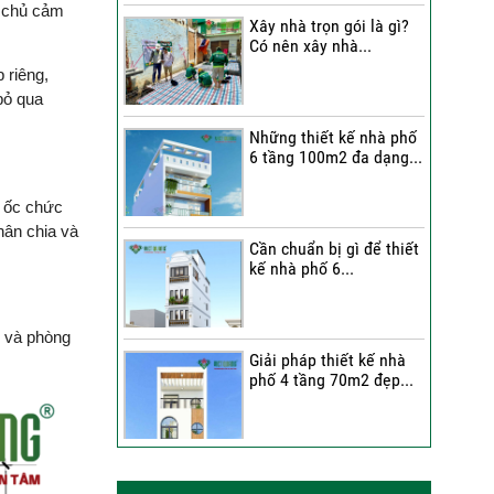
a chủ cảm
Xây nhà trọn gói là gì?
Bàn giao tổ ấm mới | Chất
Có nên xây nhà...
lượng thi công được anh
Thi công trọn gói nhà 2
 riêng,
Lâm (Bình Tân) đánh giá
tầng tum sân thượng...
bỏ qua
ra sao?
Những thiết kế nhà phố
Anh Hải tiếp tục lựa chọn
6 tầng 100m2 đa dạng...
Việt Quang Group cho
ngôi nhà thứ 2 tại TP. Thủ
g ốc chức
Đức | Niềm vui được nhân
ân chia và
đôi
Cần chuẩn bị gì để thiết
kế nhà phố 6...
Gia chủ người Hoa nói gì
về đội ngũ Việt Quang
Group trong ngày bàn
h và phòng
giao nhà phố?
Giải pháp thiết kế nhà
phố 4 tầng 70m2 đẹp...
Đánh giá của anh Bảo về
Việt Quang Group sau khi
sửa chữa nhà
Anh Trung chấm 9.5/10
Những thiết kế nhà phố
6 tầng 80m2 đẹp,