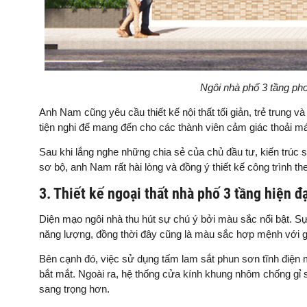
Ngôi nhà phố 3 tầng ph
Anh Nam cũng yêu cầu thiết kế nội thất tối giản, trẻ trung
tiện nghi để mang đến cho các thành viên cảm giác thoải má
Sau khi lắng nghe những chia sẻ của chủ đầu tư, kiến trúc
sơ bộ, anh Nam rất hài lòng và đồng ý thiết kế công trình t
3. Thiết kế ngoại thất nhà phố 3 tầng hiện đ
Diện mạo ngôi nhà thu hút sự chú ý bởi màu sắc nổi bật. S
năng lượng, đồng thời đây cũng là màu sắc hợp mệnh với gia
Bên cạnh đó, việc sử dụng tấm lam sắt phun sơn tĩnh điện m
bắt mắt. Ngoài ra, hệ thống cửa kính khung nhôm chống gỉ sé
sang trọng hơn.