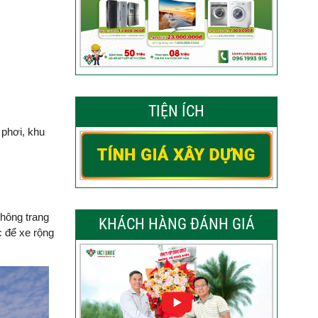
TIỆN ÍCH
 phơi, khu
không trang
KHÁCH HÀNG ĐÁNH GIÁ
 để xe rộng