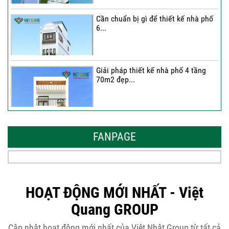
Cần chuẩn bị gì để thiết kế nhà phố
6...
Giải pháp thiết kế nhà phố 4 tầng
70m2 đẹp...
Những thiết kế nhà phố 6 tầng 80m2
đẹp, sang...
FANPAGE
Tại sao nên thiết kế nhà phố 3 tầng
50m2...
HOẠT ĐỘNG MỚI NHẤT - Việt
Quang GROUP
Những điều cần biết khi thiết kế nhà
Cập nhật hoạt động mới nhất của Việt Nhật Group từ tất cả