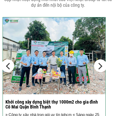
phố 5...
dự án đến nội bộ của công ty.
Cập nhật xu thế thiết kế nhà phố 5
tầng...
Các thiết kế nhà phố 2 tầng 110m2
đơn giản,...
Khởi công xây dựng nhà trọn gói 4x12m cùng gia
C
đình Anh Dũng quận Bình Thạnh
V
Sáng nay, tại đường Điện Biên Phủ, quận Bình Thạnh,
n