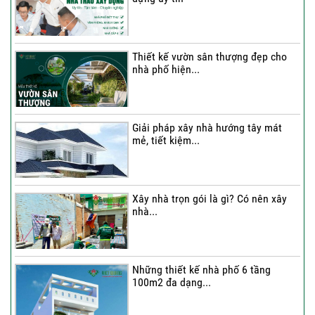
Thi công trọn gói nhà 2 tầng tum sân
thượng...
Thiết kế vườn sân thượng đẹp cho
nhà phố hiện...
Thi công trọn gói nhà phố 4 tầng có
hầm...
Giải pháp xây nhà hướng tây mát
mẻ, tiết kiệm...
Thi công trọn gói nhà phố 2 tầng nhà
Chú...
Xây nhà trọn gói là gì? Có nên xây
nhà...
Thi công trọn gói nhà 2 tầng tum sân
thượng...
Những thiết kế nhà phố 6 tầng
100m2 đa dạng...