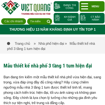
ĐANG THI
MENU
CÔNG
KH ĐÁNH
CT BẢO
GIÁ
HÀNH
Các chi nhánh
THƯƠNG HIỆU 13 NĂM KHẲNG ĐỊNH UY TÍN TOP 1
Trang chủ
» Nhà phố hiện đại
» Mẫu thiết kế nhà
phố 3 tầng 1 tum hiện đại
Mẫu thiết kế nhà phố 3 tầng 1 tum hiện đại
Bạn đang tìm kiếm một mẫu thiết kế nhà phố vừa hiện đại, sang
trọng, vừa đáp ứng đầy đủ công năng? Hãy cùng chiêm
ngưỡng mẫu nhà 3 tầng 1 tum được thiết kế tinh tế, mang
phong cách kiến trúc hiện đại, tối ưu ánh sáng và không gian
sống. Đây chính là lựa chọn lý tưởng cho những gia đình yêu
thích sự tiện nghi, trẻ trung và đẳng cấp.