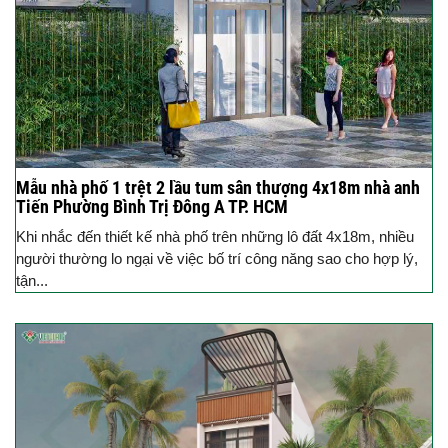
Mẫu nhà phố 1 trệt 2 lầu tum sân thượng 4x18m nhà anh
Tiến Phường Bình Trị Đông A TP. HCM
Khi nhắc đến thiết kế nhà phố trên những lô đất 4x18m, nhiều
người thường lo ngại về việc bố trí công năng sao cho hợp lý,
tận...