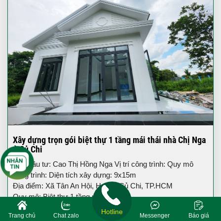
Xây dựng trọn gói biệt thự 1 tầng mái thái nhà Chị Nga
ở Củ Chi
Chủ đầu tư: Cao Thị Hồng Nga Vị trí công trình: Quy mô
công trình: Diện tích xây dựng: 9x15m
Địa điểm: Xã Tân An Hội, Huyện Củ Chi, TP.HCM
Quy mô: Biệt thự 1 tầng mái thái
Hotline
Trang chủ
Chat zalo
Messenger
Báo giá