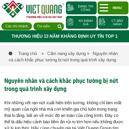
ĐANG THI
MENU
CÔNG
KH ĐÁNH
CT BẢO
GIÁ
HÀNH
Các chi nhánh
THƯƠNG HIỆU 13 NĂM KHẲNG ĐỊNH UY TÍN TOP 1
Trang chủ
» Cẩm nang xây dựng
» Nguyên nhân
và cách khắc phục tường bị nứt trong quá trình xây dựng
Nguyên nhân và cách khắc phục tường bị nứt
trong quá trình xây dựng
Khi những vết rạn nứt xuất hiện trên tường, không chỉ làm mất
mỹ quan của ngôi nhà mà còn khiến gia chủ luôn trong trạng
thái lo lắng, bất an về mức độ an toàn của công trình. Đây có
thể là dấu hiệu cảnh báo tiềm ẩn rủi ro lớn hơn nếu không được
xử lý kịp thời. Hãy cùng chuyên gia tại Việt Quang Group tìm