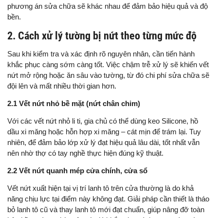
phương án sửa chữa sẽ khác nhau để đảm bảo hiệu quả và độ
bền.
2. Cách xử lý tường bị nứt theo từng mức độ
Sau khi kiểm tra và xác định rõ nguyên nhân, cần tiến hành
khắc phục càng sớm càng tốt. Việc chậm trễ xử lý sẽ khiến vết
nứt mở rộng hoặc ăn sâu vào tường, từ đó chi phí sửa chữa sẽ
đội lên và mất nhiều thời gian hơn.
2.1 Vết nứt nhỏ bề mặt (nứt chân chim)
Với các vết nứt nhỏ li ti, gia chủ có thể dùng keo Silicone, hồ
dầu xi măng hoặc hỗn hợp xi măng – cát mịn để trám lại. Tuy
nhiên, để đảm bảo lớp xử lý đạt hiệu quả lâu dài, tốt nhất vẫn
nên nhờ thợ có tay nghề thực hiện đúng kỹ thuật.
2.2 Vết nứt quanh mép cửa chính, cửa sổ
Vết nứt xuất hiện tại vị trí lanh tô trên cửa thường là do khả
năng chịu lực tại điểm này không đạt. Giải pháp cần thiết là tháo
bỏ lanh tô cũ và thay lanh tô mới đạt chuẩn, giúp nâng đỡ toàn