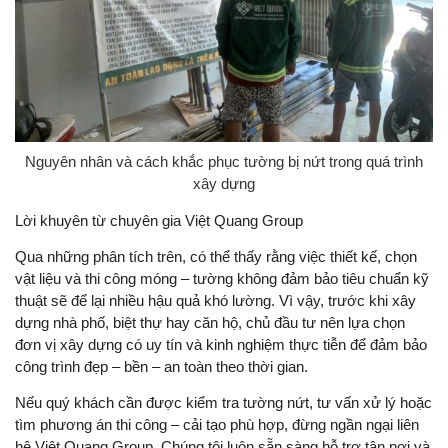
Nguyên nhân và cách khắc phục tường bị nứt trong quá trình
xây dựng
Lời khuyên từ chuyên gia Việt Quang Group
Qua những phân tích trên, có thể thấy rằng việc thiết kế, chọn
vật liệu và thi công móng – tường không đảm bảo tiêu chuẩn kỹ
thuật sẽ để lại nhiều hậu quả khó lường. Vì vậy, trước khi xây
dựng nhà phố, biệt thự hay căn hộ, chủ đầu tư nên lựa chọn
đơn vị xây dựng có uy tín và kinh nghiệm thực tiễn để đảm bảo
công trình đẹp – bền – an toàn theo thời gian.
Nếu quý khách cần được kiểm tra tường nứt, tư vấn xử lý hoặc
tìm phương án thi công – cải tạo phù hợp, đừng ngần ngại liên
hệ Việt Quang Group. Chúng tôi luôn sẵn sàng hỗ trợ tận nơi và