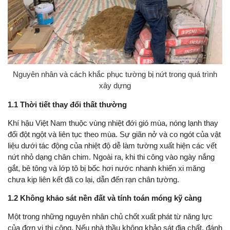
Nguyên nhân và cách khắc phục tường bị nứt trong quá trình
xây dựng
1.1 Thời tiết thay đổi thất thường
Khí hậu Việt Nam thuộc vùng nhiệt đới gió mùa, nóng lạnh thay
đổi đột ngột và liên tục theo mùa. Sự giãn nở và co ngót của vật
liệu dưới tác động của nhiệt độ dễ làm tường xuất hiện các vết
nứt nhỏ dạng chân chim. Ngoài ra, khi thi công vào ngày nắng
gắt, bê tông và lớp tô bị bốc hơi nước nhanh khiến xi măng
chưa kịp liên kết đã co lại, dẫn đến rạn chân tường.
1.2 Không khảo sát nền đất và tính toán móng kỹ càng
Một trong những nguyên nhân chủ chốt xuất phát từ năng lực
của đơn vị thi công. Nếu nhà thầu không khảo sát địa chất, đánh