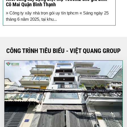
Cô Mai Quận Bình Thạnh
đ
» Công ty xây nhà trọn gói uy tín tphcm « Sáng ngày 25
S
tháng 6 năm 2025, tại khu...
T
CÔNG TRÌNH TIÊU BIỂU - VIỆT QUANG GROUP