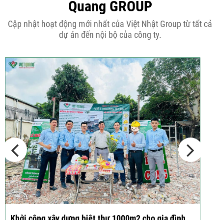
Quang GROUP
Những điều cần biết khi thiết kế nhà
Cập nhật hoạt động mới nhất của Việt Nhật Group từ tất cả
phố 5...
dự án đến nội bộ của công ty.
Cập nhật xu thế thiết kế nhà phố 5
tầng...
Các thiết kế nhà phố 2 tầng 110m2
đơn giản,...
Khởi công xây dựng biệt thự 1000m2 cho gia đình
K