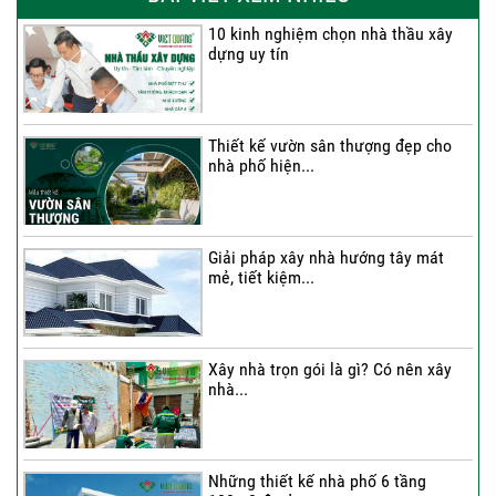
10 kinh nghiệm chọn nhà thầu xây
dựng uy tín
Thi công trọn gói nhà 2 tầng tum sân
thượng...
Thiết kế vườn sân thượng đẹp cho
nhà phố hiện...
Thi công trọn gói nhà phố 4 tầng có
hầm...
Giải pháp xây nhà hướng tây mát
mẻ, tiết kiệm...
Thi công trọn gói nhà phố 2 tầng nhà
Chú...
Xây nhà trọn gói là gì? Có nên xây
nhà...
Thi công trọn gói nhà 2 tầng tum sân
thượng...
Những thiết kế nhà phố 6 tầng