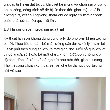
giá đặc tính nền đất trước khi thiết kế móng và chọn sai phương
án thi công, công trình sẽ dễ bị lún theo thời gian. Hậu quả là
tường nứt, kết cấu nghiêng, thậm chí có nguy cơ mất an toàn,
buộc phải sửa chữa quy mô lớn.
1.3 Thi công sơn nước sai quy trình
Kỹ thuật lăn sơn không đúng cũng là lý do phổ biến khiến tường
bị nứt. Theo tiêu chuẩn, bề mặt tường cần được xử lý – sơn lót
– sơn phủ theo đúng số lớp và thời gian khô. Nếu bỏ qua lớp lót,
thi công gấp rút hoặc bề mặt chưa khô mà đã sơn chồng lớp,
độ bám dính sẽ kém và dễ rạn nứt sau một thời gian sử dụng.
Thợ thi công chuẩn kỹ thuật sẽ hạn chế tối đa nguy cơ tường
nứt về sau