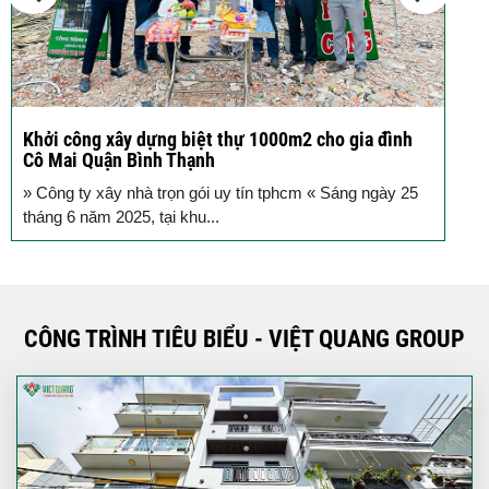
Khởi công xây dựng biệt thự 1000m2 cho gia đình
K
Cô Mai Quận Bình Thạnh
đ
» Công ty xây nhà trọn gói uy tín tphcm « Sáng ngày 25
S
tháng 6 năm 2025, tại khu...
T
CÔNG TRÌNH TIÊU BIỂU - VIỆT QUANG GROUP