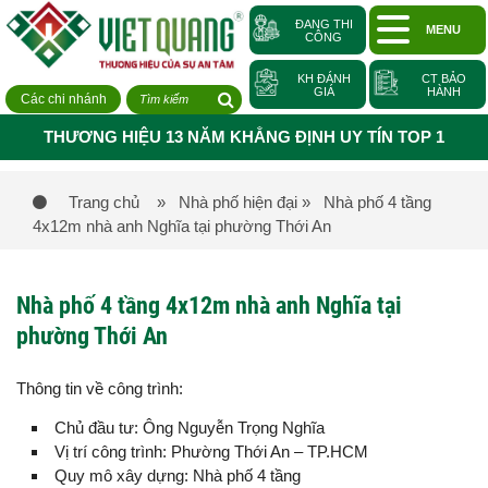
ĐANG THI
MENU
CÔNG
KH ĐÁNH
CT BẢO
GIÁ
HÀNH
Các chi nhánh
THƯƠNG HIỆU 13 NĂM KHẲNG ĐỊNH UY TÍN TOP 1
Trang chủ
» Nhà phố hiện đại
» Nhà phố 4 tầng
4x12m nhà anh Nghĩa tại phường Thới An
Nhà phố 4 tầng 4x12m nhà anh Nghĩa tại
phường Thới An
Thông tin về công trình:
Chủ đầu tư: Ông Nguyễn Trọng Nghĩa
Vị trí công trình: Phường Thới An – TP.HCM
Quy mô xây dựng: Nhà phố 4 tầng