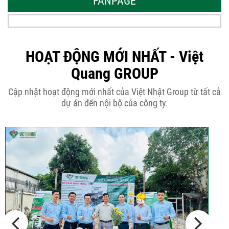
FANPAGE
Tại sao nên thiết kế nhà phố 3 tầng
50m2...
HOẠT ĐỘNG MỚI NHẤT - Việt
Quang GROUP
Những điều cần biết khi thiết kế nhà
Cập nhật hoạt động mới nhất của Việt Nhật Group từ tất cả
phố 5...
dự án đến nội bộ của công ty.
Cập nhật xu thế thiết kế nhà phố 5
tầng...
Các thiết kế nhà phố 2 tầng 110m2
đơn giản,...