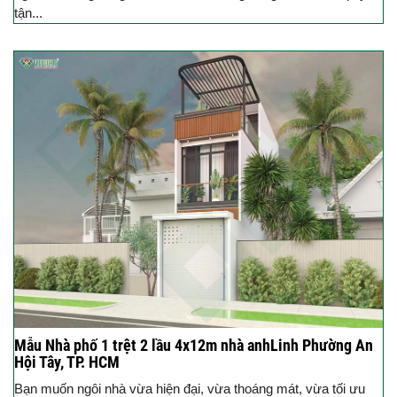
tận...
Mẫu Nhà phố 1 trệt 2 lầu 4x12m nhà anhLinh Phường An
Hội Tây, TP. HCM
Bạn muốn ngôi nhà vừa hiện đại, vừa thoáng mát, vừa tối ưu