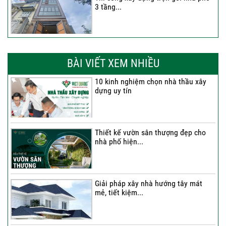
3 tầng...
Thi công trọn gói nhà phố 2 tầng nhà
Anh...
BÀI VIẾT XEM NHIỀU
10 kinh nghiệm chọn nhà thầu xây
dựng uy tín
Thi công trọn gói nhà 2 tầng tum sân
thượng...
Thiết kế vườn sân thượng đẹp cho
nhà phố hiện...
Thi công trọn gói nhà phố 4 tầng có
hầm...
Giải pháp xây nhà hướng tây mát
mẻ, tiết kiệm...
Thi công trọn gói nhà phố 2 tầng nhà
Chú...