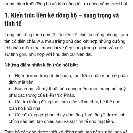
trọng, hình khối đồng bộ và khả năng tối ưu công năng vượt bật.
1. Kiến trúc liền kề đồng bộ – sang trọng và
tinh tế
Tổng thể công trình gồm 3 căn liền kề, thiết kế cùng phong cách
tân cổ điển châu Âu, màu trắng chủ đạo kết hợp những đường
chỉ phào mềm mại mang lại vẻ đẹp sang trọng nhưng vẫn giữ
sự tinh gọn, phù hợp với khu dân cư hiện đại.
Những điểm nhấn kiến trúc nổi bật:
Hệ mái vòm trang trí tinh xảo, tạo điểm nhấn mạnh ở phần
đỉnh mặt tiền.
Ban công sắt mỹ thuật uốn cong mềm mại, mang nét quý
phái đặc trưng của kiến trúc Pháp.
Cột trụ thẳng đứng tạo cảm giác vững chãi, bề thế cho
toàn bộ khối nhà.
Các đường gờ phào chạy dọc tầng 1 và tầng 2 được tinh
chỉnh sắc nét, tạo chiều sâu và sự tinh tế cho mặt tiền.
Toàn bộ các căn được thiết kế đồng nhất, tạo nên sự hài hòa về