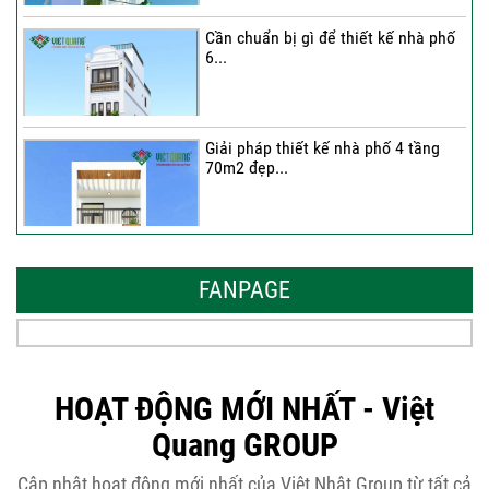
Cần chuẩn bị gì để thiết kế nhà phố
6...
Giải pháp thiết kế nhà phố 4 tầng
70m2 đẹp...
Những thiết kế nhà phố 6 tầng 80m2
đẹp, sang...
FANPAGE
Tại sao nên thiết kế nhà phố 3 tầng
50m2...
HOẠT ĐỘNG MỚI NHẤT - Việt
Quang GROUP
Những điều cần biết khi thiết kế nhà
Cập nhật hoạt động mới nhất của Việt Nhật Group từ tất cả