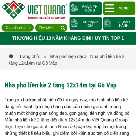
ĐANG THI
MENU
CÔNG
KH ĐÁNH
CT BẢO
GIÁ
HÀNH
Các chi nhánh
THƯƠNG HIỆU 13 NĂM KHẲNG ĐỊNH UY TÍN TOP 1
Trang chủ
» Nhà phố hiện đại
» Nhà phố liền kề 2
tầng 12x14m tại Gò Vấp
Nhà phố liền kề 2 tầng 12x14m tại Gò Vấp
Trong xu hướng phát triển đô thị ngày nay, mô hình nhà liền kề
đang trở thành lựa chọn hàng đầu của nhiều gia đình mong
muốn một không gian sống đẹp, gọn gàng, tiện nghi và đồng bộ.
Mẫu nhà liền kề 2 tầng diện tích 12x14m do Việt Quang Group
thực hiện cho gia đình anh Nhân ở Quận Gò Vấp là một trong
những thiết kế tiêu biểu, ghi điểm bởi kiến trúc tân cổ điển sang