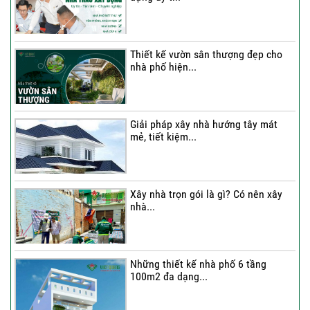
Thi công trọn gói nhà 2 tầng tum sân
thượng...
Thiết kế vườn sân thượng đẹp cho
nhà phố hiện...
Thi công trọn gói nhà phố 4 tầng có
hầm...
Giải pháp xây nhà hướng tây mát
mẻ, tiết kiệm...
Thi công trọn gói nhà phố 2 tầng nhà
Chú...
Xây nhà trọn gói là gì? Có nên xây
nhà...
Thi công trọn gói nhà 2 tầng tum sân
thượng...
Những thiết kế nhà phố 6 tầng
100m2 đa dạng...