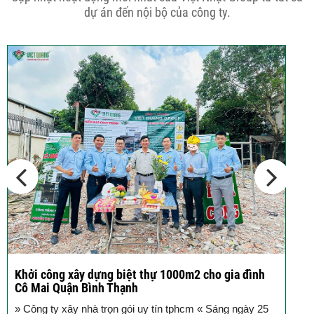
phố 5...
dự án đến nội bộ của công ty.
Cập nhật xu thế thiết kế nhà phố 5
tầng...
Các thiết kế nhà phố 2 tầng 110m2
đơn giản,...
Khởi công xây dựng biệt thự 1000m2 cho gia đình
K
Cô Mai Quận Bình Thạnh
đ
» Công ty xây nhà trọn gói uy tín tphcm « Sáng ngày 25
S