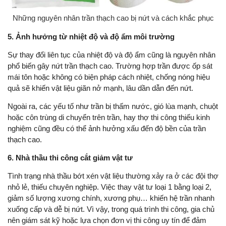
Những nguyên nhân trần thạch cao bị nứt và cách khắc phục
5. Ảnh hưởng từ nhiệt độ và độ ẩm môi trường
Sự thay đổi liên tục của nhiệt độ và độ ẩm cũng là nguyên nhân
phổ biến gây nứt trần thạch cao. Trường hợp trần được ốp sát
mái tôn hoặc không có biện pháp cách nhiệt, chống nóng hiệu
quả sẽ khiến vật liệu giãn nở mạnh, lâu dần dẫn đến nứt.
Ngoài ra, các yếu tố như trần bị thấm nước, gió lùa mạnh, chuột
hoặc côn trùng di chuyển trên trần, hay thợ thi công thiếu kinh
nghiệm cũng đều có thể ảnh hưởng xấu đến độ bền của trần
thạch cao.
6. Nhà thầu thi công cắt giảm vật tư
Tình trạng nhà thầu bớt xén vật liệu thường xảy ra ở các đội thợ
nhỏ lẻ, thiếu chuyên nghiệp. Việc thay vật tư loại 1 bằng loại 2,
giảm số lượng xương chính, xương phụ… khiến hệ trần nhanh
xuống cấp và dễ bị nứt. Vì vậy, trong quá trình thi công, gia chủ
nên giám sát kỹ hoặc lựa chọn đơn vị thi công uy tín để đảm