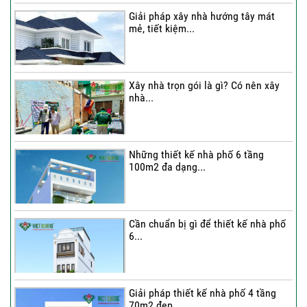
Giải pháp xây nhà hướng tây mát
mẻ, tiết kiệm...
Thi công trọn gói nhà phố 2 tầng nhà
Chú...
Xây nhà trọn gói là gì? Có nên xây
nhà...
Thi công trọn gói nhà 2 tầng tum sân
thượng...
Những thiết kế nhà phố 6 tầng
100m2 đa dạng...
Cần chuẩn bị gì để thiết kế nhà phố
6...
Giải pháp thiết kế nhà phố 4 tầng
70m2 đẹp...