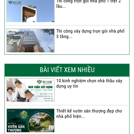
Thi công trọn gói nhà phố 1 trệt 2
lầu...
Thi công xây dựng trọn gói nhà phố
3 tầng...
Thi công trọn gói nhà phố 2 tầng nhà
Anh...
BÀI VIẾT XEM NHIỀU
10 kinh nghiệm chọn nhà thầu xây
dựng uy tín
Thi công trọn gói nhà 2 tầng tum sân
thượng...
Thiết kế vườn sân thượng đẹp cho
nhà phố hiện...
Thi công trọn gói nhà phố 4 tầng có
hầm...