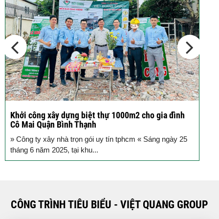
Các thiết kế nhà phố 2 tầng 110m2
đơn giản,...
Khởi công xây dựng biệt thự 1000m2 cho gia đình
K
Cô Mai Quận Bình Thạnh
đ
» Công ty xây nhà trọn gói uy tín tphcm « Sáng ngày 25
S
tháng 6 năm 2025, tại khu...
T
CÔNG TRÌNH TIÊU BIỂU - VIỆT QUANG GROUP