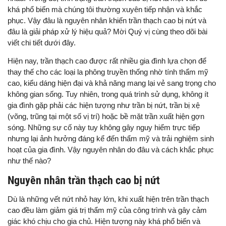
khá phổ biến mà chúng tôi thường xuyên tiếp nhận và khắc
phục. Vậy đâu là nguyên nhân khiến trần thạch cao bị nứt và
đâu là giải pháp xử lý hiệu quả? Mời Quý vị cùng theo dõi bài
viết chi tiết dưới đây.
Hiện nay, trần thạch cao được rất nhiều gia đình lựa chọn để
thay thế cho các loại la phông truyền thống nhờ tính thẩm mỹ
cao, kiểu dáng hiện đại và khả năng mang lại vẻ sang trọng cho
không gian sống. Tuy nhiên, trong quá trình sử dụng, không ít
gia đình gặp phải các hiện tượng như trần bị nứt, trần bị xệ
(võng, trũng tại một số vị trí) hoặc bề mặt trần xuất hiện gợn
sóng. Những sự cố này tuy không gây nguy hiểm trực tiếp
nhưng lại ảnh hưởng đáng kể đến thẩm mỹ và trải nghiệm sinh
hoạt của gia đình. Vậy nguyên nhân do đâu và cách khắc phục
như thế nào?
Nguyên nhân trần thạch cao bị nứt
Dù là những vết nứt nhỏ hay lớn, khi xuất hiện trên trần thạch
cao đều làm giảm giá trị thẩm mỹ của công trình và gây cảm
giác khó chịu cho gia chủ. Hiện tượng này khá phổ biến và