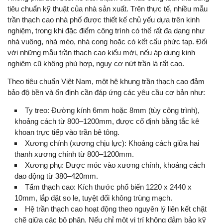
tiêu chuẩn kỹ thuật của nhà sản xuất. Trên thực tế, nhiều mẫu
trần thạch cao nhà phố được thiết kế chủ yếu dựa trên kinh
nghiệm, trong khi đặc điểm công trình có thể rất đa dạng như
nhà vuông, nhà méo, nhà cong hoặc có kết cấu phức tạp. Đối
với những mẫu trần thạch cao kiểu mới, nếu áp dụng kinh
nghiệm cũ không phù hợp, nguy cơ nứt trần là rất cao.
Theo tiêu chuẩn Việt Nam, một hệ khung trần thạch cao đảm
bảo độ bền và ổn định cần đáp ứng các yêu cầu cơ bản như:
Ty treo: Đường kính 6mm hoặc 8mm (tùy công trình),
khoảng cách từ 800–1200mm, được cố định bằng tắc kê
khoan trực tiếp vào trần bê tông.
Xương chính (xương chịu lực): Khoảng cách giữa hai
thanh xương chính từ 800–1200mm.
Xương phụ: Được móc vào xương chính, khoảng cách
dao động từ 380–420mm.
Tấm thạch cao: Kích thước phổ biến 1220 x 2440 x
10mm, lắp đặt so le, tuyệt đối không trùng mạch.
Hệ trần thạch cao hoạt động theo nguyên lý liên kết chặt
chẽ giữa các bộ phận. Nếu chỉ một vị trí không đảm bảo kỹ