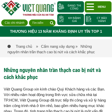
ĐANG THI
MENU
CÔNG
KH ĐÁNH
CT BẢO
GIÁ
HÀNH
Các chi nhánh
THƯƠNG HIỆU 13 NĂM KHẲNG ĐỊNH UY TÍN TOP 1
Trang chủ
» Cẩm nang xây dựng
» Những
nguyên nhân trần thạch cao bị nứt và cách khắc phục
Những nguyên nhân trần thạch cao bị nứt và
cách khắc phục
Việt Quang Group xin kính chào Quý Khách hàng và các Bạn.
Với nhiều năm hoạt động trong lĩnh vực sửa chữa nhà tại
TP.HCM, Việt Quang Group đã trực tiếp thi công và xử lý hàng
trăm công trình nhà ở lớn nhỏ, bao gồm nhiều hạng mục khác
nhau. Trong đó, tình trạng trần thạch cao bị nứt là một vấn đề