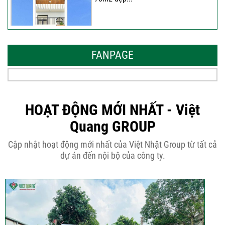
Những thiết kế nhà phố 6 tầng 80m2
đẹp, sang...
FANPAGE
Tại sao nên thiết kế nhà phố 3 tầng
50m2...
HOẠT ĐỘNG MỚI NHẤT - Việt
Quang GROUP
Những điều cần biết khi thiết kế nhà
Cập nhật hoạt động mới nhất của Việt Nhật Group từ tất cả
phố 5...
dự án đến nội bộ của công ty.
Cập nhật xu thế thiết kế nhà phố 5
tầng...