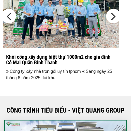
đơn giản,...
Khởi công xây dựng biệt thự 1000m2 cho gia đình
K
Cô Mai Quận Bình Thạnh
đ
» Công ty xây nhà trọn gói uy tín tphcm « Sáng ngày 25
S
tháng 6 năm 2025, tại khu...
T
CÔNG TRÌNH TIÊU BIỂU - VIỆT QUANG GROUP