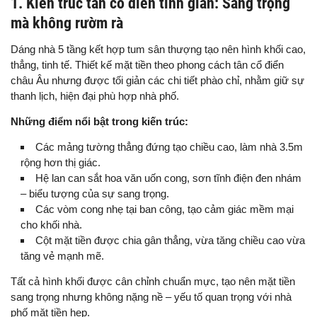
1. Kiến trúc tân cổ điển tinh giản: Sang trọng
mà không rườm rà
Dáng nhà 5 tầng kết hợp tum sân thượng tạo nên hình khối cao,
thẳng, tinh tế. Thiết kế mặt tiền theo phong cách tân cổ điển
châu Âu nhưng được tối giản các chi tiết phào chỉ, nhằm giữ sự
thanh lịch, hiện đại phù hợp nhà phố.
Những điểm nổi bật trong kiến trúc:
Các mảng tường thẳng đứng tạo chiều cao, làm nhà 3.5m
rộng hơn thị giác.
Hệ lan can sắt hoa văn uốn cong, sơn tĩnh điện đen nhám
– biểu tượng của sự sang trọng.
Các vòm cong nhẹ tại ban công, tạo cảm giác mềm mại
cho khối nhà.
Cột mặt tiền được chia gân thẳng, vừa tăng chiều cao vừa
tăng vẻ mạnh mẽ.
Tất cả hình khối được cân chỉnh chuẩn mực, tạo nên mặt tiền
sang trọng nhưng không nặng nề – yếu tố quan trọng với nhà
phố mặt tiền hẹp.