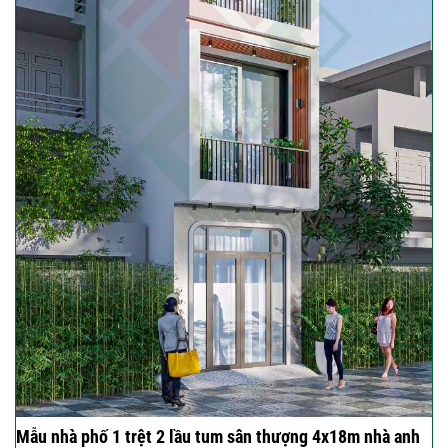
Mẫu nhà phố 1 trệt 2 lầu tum sân thượng 4x18m nhà anh