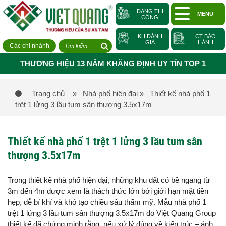
ĐANG THI
MENU
CÔNG
KH ĐÁNH
CT BẢO
GIÁ
HÀNH
Các chi nhánh
THƯƠNG HIỆU 13 NĂM KHẲNG ĐỊNH UY TÍN TOP 1
Trang chủ
» Nhà phố hiện đại
» Thiết kế nhà phố 1
trệt 1 lửng 3 lầu tum sân thượng 3.5x17m
Thiết kế nhà phố 1 trệt 1 lửng 3 lầu tum sân
thượng 3.5x17m
Trong thiết kế nhà phố hiện đại, những khu đất có bề ngang từ
3m đến 4m được xem là thách thức lớn bởi giới hạn mặt tiền
hẹp, dễ bí khí và khó tạo chiều sâu thẩm mỹ. Mẫu nhà phố 1
trệt 1 lửng 3 lầu tum sân thượng 3.5x17m do Việt Quang Group
thiết kế đã chứng minh rằng, nếu xử lý đúng về kiến trúc – ánh