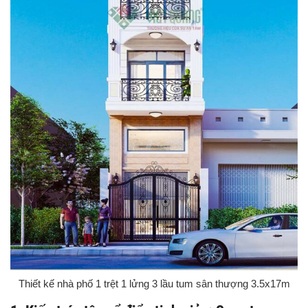
Thiết kế nhà phố 1 trệt 1 lửng 3 lầu tum sân thượng 3.5x17m