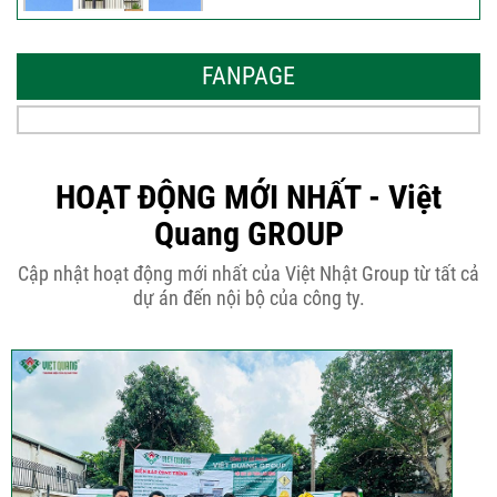
Những thiết kế nhà phố 6 tầng 80m2
đẹp, sang...
FANPAGE
Tại sao nên thiết kế nhà phố 3 tầng
50m2...
HOẠT ĐỘNG MỚI NHẤT - Việt
Quang GROUP
Những điều cần biết khi thiết kế nhà
Cập nhật hoạt động mới nhất của Việt Nhật Group từ tất cả
phố 5...
dự án đến nội bộ của công ty.
Cập nhật xu thế thiết kế nhà phố 5
tầng...
Các thiết kế nhà phố 2 tầng 110m2