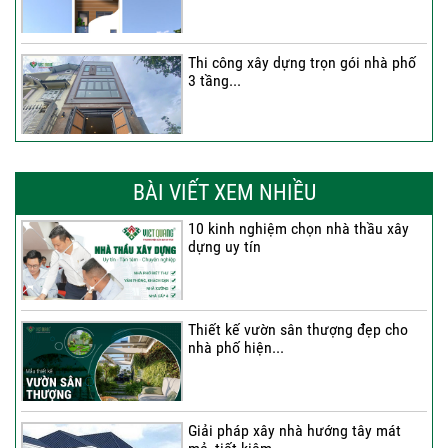
Thi công xây dựng trọn gói nhà phố
3 tầng...
Thi công trọn gói nhà phố 2 tầng nhà
Anh...
BÀI VIẾT XEM NHIỀU
10 kinh nghiệm chọn nhà thầu xây
dựng uy tín
Thi công trọn gói nhà 2 tầng tum sân
thượng...
Thiết kế vườn sân thượng đẹp cho
nhà phố hiện...
Thi công trọn gói nhà phố 4 tầng có
hầm...
Giải pháp xây nhà hướng tây mát