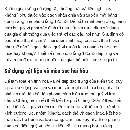
Không gian sống có rộng rãi, thoáng mát và tiện nghi hay
không? phụ thuộc vào cách phân chia và sắp xếp mặt bằng
công năng nhà phố 6 tầng 120m2. Để bố trí mặt bằng công năng
hợp lý, quý vị phải xác định rõ nhu cầu và mục đích sử dụng
của gia đình thông qua việc trả lời các câu hỏi như: Gia đình có
bao nhiêu thành viên? Thói quen sinh hoạt của các thành viên
như thế nào? Ngoài để ở, quý vị muốn kinh doanh hoặc cho
thuê hay không? Thiết kế nhà phố 6 tầng 120m2 đáp ứng và
thỏa mãn được mong muốn của gia chủ mới thực sự giá trị.
Sử dụng vật liệu và màu sắc hài hòa
Để làm toát lên tinh hoa và vẻ đẹp đặc trưng của kiến trúc, quý
vị cần sử dụng vật liệu và màu sắc một cách hài hòa, nhất là
phải có mối liên hệ đến phong cách kiến trúc mà quý vị lựa
chọn. Chẳng hạn, nếu thiết kế nhà phố 6 tầng 120m2 theo kiến
trúc hiện đại, quý vị nên ưu tiên sử dụng vật liệu mới mẻ như
kính cường lực, nhôm Xingfa, gạch thẻ và gạch Inax, kết hợp
màu sắc trẻ trung và tươi sáng. Còn nếu xây nhà theo phong
cách cổ điển, quý vị nên ưu tiên vật liệu mang hơi hướng