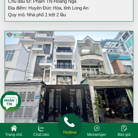
Chủ đầu tư: Phạm Thị Hoàng Nga
Địa điểm: Huyện Đức Hòa, tỉnh Long An
Quy mô: Nhà phố 1 trệt 2 lầu
Hotline
Trang chủ
Chat zalo
Messenger
Báo giá
Thi công xây dựng nhà phố 4 tầng tân cổ điển nhà Chị