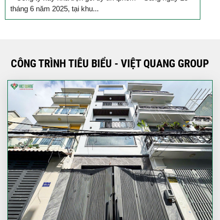
 tại khu...
TP.HCM, lễ khởi công
CÔNG TRÌNH TIÊU BIỂU - VIỆT QUANG GROUP