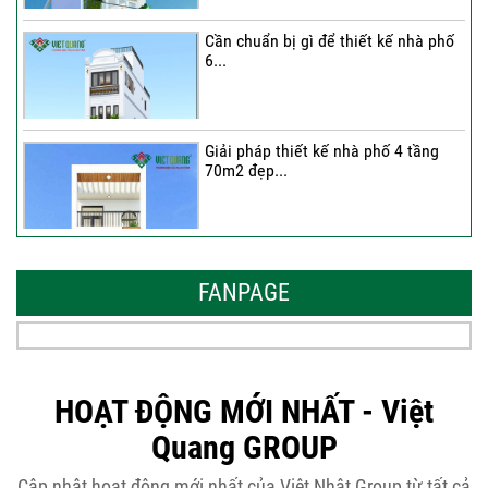
Cần chuẩn bị gì để thiết kế nhà phố
6...
Giải pháp thiết kế nhà phố 4 tầng
70m2 đẹp...
Những thiết kế nhà phố 6 tầng 80m2
đẹp, sang...
FANPAGE
Tại sao nên thiết kế nhà phố 3 tầng
50m2...
HOẠT ĐỘNG MỚI NHẤT - Việt
Quang GROUP
Những điều cần biết khi thiết kế nhà
Cập nhật hoạt động mới nhất của Việt Nhật Group từ tất cả