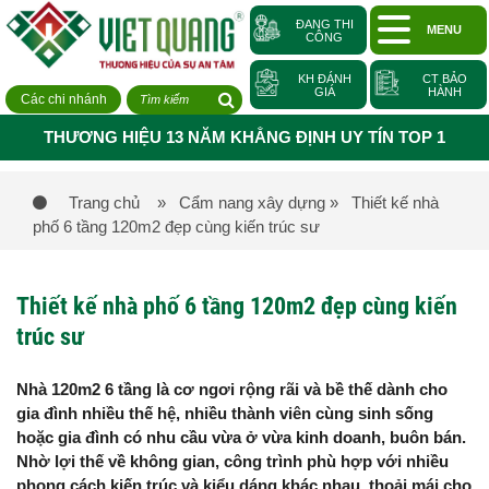
ĐANG THI
MENU
CÔNG
KH ĐÁNH
CT BẢO
GIÁ
HÀNH
Các chi nhánh
THƯƠNG HIỆU 13 NĂM KHẲNG ĐỊNH UY TÍN TOP 1
Trang chủ
» Cẩm nang xây dựng
» Thiết kế nhà
phố 6 tầng 120m2 đẹp cùng kiến trúc sư
Thiết kế nhà phố 6 tầng 120m2 đẹp cùng kiến
trúc sư
Nhà 120m2 6 tầng là cơ ngơi rộng rãi và bề thế dành cho
gia đình nhiều thế hệ, nhiều thành viên cùng sinh sống
hoặc gia đình có nhu cầu vừa ở vừa kinh doanh, buôn bán.
Nhờ lợi thế về không gian, công trình phù hợp với nhiều
phong cách kiến trúc và kiểu dáng khác nhau, thoải mái cho