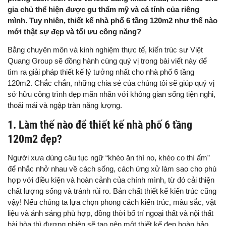
gia chủ thể hiện được gu thẩm mỹ và cá tính của riêng
mình. Tuy nhiên, thiết kế nhà phố 6 tầng 120m2 như thế nào
mới thật sự đẹp và tối ưu công năng?
Bằng chuyên môn và kinh nghiệm thực tế, kiến trúc sư Việt
Quang Group sẽ đồng hành cùng quý vị trong bài viết này để
tìm ra giải pháp thiết kế lý tưởng nhất cho nhà phố 6 tầng
120m2. Chắc chắn, những chia sẻ của chúng tôi sẽ giúp quý vị
sở hữu công trình đẹp mãn nhãn với không gian sống tiện nghi,
thoải mái và ngập tràn năng lượng.
1. Làm thế nào để thiết kế nhà phố 6 tầng
120m2 đẹp?
Người xưa dùng câu tục ngữ “khéo ăn thì no, khéo co thì ấm”
để nhắc nhở nhau về cách sống, cách ứng xử làm sao cho phù
hợp với điều kiện và hoàn cảnh của chính mình, từ đó cải thiện
chất lượng sống và tránh rủi ro. Bản chất thiết kế kiến trúc cũng
vậy! Nếu chúng ta lựa chọn phong cách kiến trúc, màu sắc, vật
liệu và ánh sáng phù hợp, đồng thời bố trí ngoại thất và nội thất
hài hòa thì đương nhiên sẽ tạo nên một thiết kế đẹp hoàn hảo.