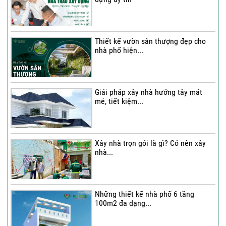
Thi công trọn gói nhà 2 tầng tum sân
thượng...
Thiết kế vườn sân thượng đẹp cho
nhà phố hiện...
Thi công trọn gói nhà phố 4 tầng có
hầm...
Giải pháp xây nhà hướng tây mát
mẻ, tiết kiệm...
Thi công trọn gói nhà phố 2 tầng nhà
Chú...
Xây nhà trọn gói là gì? Có nên xây
nhà...
Thi công trọn gói nhà 2 tầng tum sân
thượng...
Những thiết kế nhà phố 6 tầng
100m2 đa dạng...