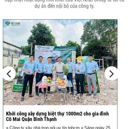
phố 5...
dự án đến nội bộ của công ty.
Cập nhật xu thế thiết kế nhà phố 5
tầng...
Các thiết kế nhà phố 2 tầng 110m2
đơn giản,...
dựng biệt thự 1000m2 cho gia đình
Khởi công xây dựng
ình Thạnh
đình Anh Dũng quậ
à trọn gói uy tín tphcm « Sáng ngày 25
Sáng nay, tại đường 