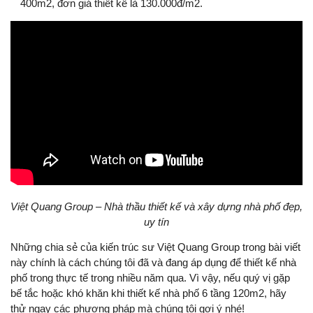
400m2, đơn giá thiết kế là 130.000đ/m2.
Việt Quang Group – Nhà thầu thiết kế và xây dựng nhà phố đẹp,
uy tín
Những chia sẻ của kiến trúc sư Việt Quang Group trong bài viết
này chính là cách chúng tôi đã và đang áp dụng để thiết kế nhà
phố trong thực tế trong nhiều năm qua. Vì vậy, nếu quý vị gặp
bế tắc hoặc khó khăn khi thiết kế nhà phố 6 tầng 120m2, hãy
thử ngay các phương pháp mà chúng tôi gợi ý nhé!