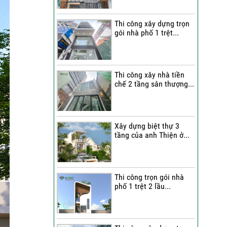
Quang Group?
Thi công xây dựng trọn
Những nhận xét từ gia
gói nhà phố 1 trệt...
đình anh Hân về chất
lượng thi công của Việt
Quang Group
Cô Cúc nói gì sau khi trải
Thi công xây nhà tiền
chế 2 tầng sân thượng...
nghiệm dịch vụ sửa nhà
trọn gói của Việt Quang
Group?
Bàn giao nhà phố sau sửa
Xây dựng biệt thự 3
tầng của anh Thiện ở...
chữa trọn gói | Đánh giá
của anh Dỹ về đội ngũ Việt
Quang Group
Chị Triết nói gì về chất
Thi công trọn gói nhà
lượng thi công của Việt
phố 1 trệt 2 lầu...
Quang Group khi nhận bàn
giao nhà?
Không gian nghỉ dưỡng