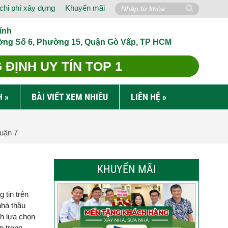
chi phí xây dựng
Khuyến mãi
ính
ờng Số 6, Phường 15, Quận Gò Vấp, TP HCM
ĐỊNH UY TÍN TOP 1
H
»
BÀI VIẾT XEM NHIỀU
LIÊN HỆ
»
Quận 7
KHUYẾN MÃI
 tin trên
nhà thầu
nh lựa chọn
p trong