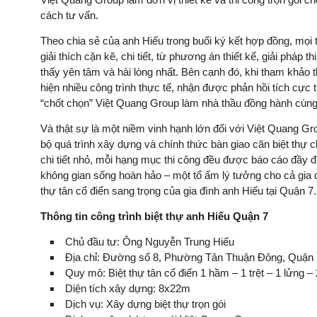
cách tư vấn.
Theo chia sẻ của anh Hiếu trong buổi ký kết hợp đồng, mọi
giải thích cặn kẽ, chi tiết, từ phương án thiết kế, giải pháp
thấy yên tâm và hài lòng nhất. Bên cạnh đó, khi tham khảo 
hiện nhiều công trình thực tế, nhận được phản hồi tích cực 
“chốt chọn” Việt Quang Group làm nhà thầu đồng hành cùng
Và thật sự là một niềm vinh hạnh lớn đối với Việt Quang Gro
bộ quá trình xây dựng và chính thức bàn giao căn biệt thự c
chi tiết nhỏ, mỗi hạng mục thi công đều được báo cáo đầy 
không gian sống hoàn hảo – một tổ ấm lý tưởng cho cả gia đì
thự tân cổ điển sang trọng của gia đình anh Hiếu tại Quận 7.
Thông tin công trình biệt thự anh Hiếu Quận 7
Chủ đầu tư: Ông Nguyễn Trung Hiếu
Địa chỉ: Đường số 8, Phường Tân Thuận Đông, Quận
Quy mô: Biệt thự tân cổ điển 1 hầm – 1 trệt – 1 lửng – 
Diện tích xây dựng: 8x22m
Dịch vụ: Xây dựng biệt thự trọn gói