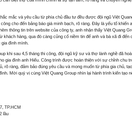
 thắc mắc và yêu cầu từ phía chủ đầu tư đều được đội ngũ Việt Qua
 thi công cho đến bảng báo giá minh bạch, rõ ràng. Đây là yếu tố khiến
thêm thông tin trên website của công ty, anh nhận thấy Việt Quang G
từ khách hàng, qua đó càng củng cố niềm tin để anh và bà xã đi đến 
 gia đình mình.
up khi sau 4,5 tháng thi công, đội ngũ kỹ sư và thợ lành nghề đã hoà
ho gia đình anh Hiếu. Công trình được hoàn thiện với sự chỉnh chu t
đủ, rõ ràng, đảm bảo đúng yêu cầu và mong muốn từ phía gia chủ, tạ
nh. Mời quý vị cùng Việt Quang Group nhìn lại hành trình kiến tạo n
 7, TP.HCM
2 lầu