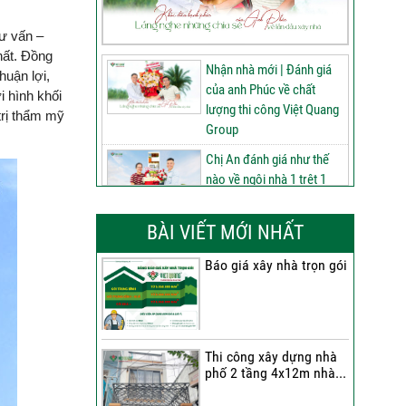
tư vấn –
nhất. Đồng
Nhận nhà mới | Đánh giá
huận lợi,
của anh Phúc về chất
i hình khối
lượng thi công Việt Quang
trị thẩm mỹ
Group
Chị An đánh giá như thế
nào về ngôi nhà 1 trệt 1
lửng 2 lầu tum sân thượng
do Việt Quang Group thi
BÀI VIẾT MỚI NHẤT
công
Báo giá xây nhà trọn gói
60 ngày nâng tầm ngôi
nhà 3 tầng tum sân
thượng | Đánh giá của anh
Phú sau nhận bàn giao
Thi công xây dựng nhà
Nhận nhà 1 trệt 2 lầu tum
phố 2 tầng 4x12m nhà...
sân thượng | Anh An nói
gì về chất lượng từ Việt