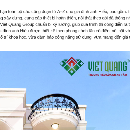
hận toàn bộ các công đoạn từ A–Z cho gia đình anh Hiếu, bao gồm: 
ông xây dựng, cung cấp thiết bị hoàn thiện, nội thất theo gói đã thống 
iệt Quang Group chuẩn bị kỹ lưỡng, giúp quá trình thi công diễn ra t
ia đình anh Hiếu được thiết kế theo phong cách tân cổ điển, nổi bật vớ
 bố trí khoa học, vừa đảm bảo công năng sử dụng, vừa mang đến giá 