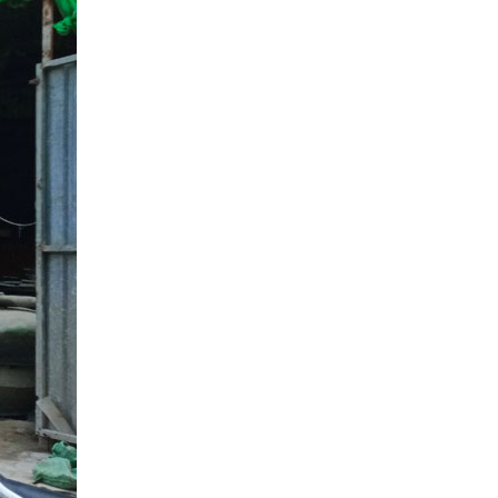
Quang Group sau nhận
bàn giao
Xây nhà ở tỉnh Long An |
Anh Hoàng đánh giá Việt
Quang như thế nào?
14 ngày lột xác nhà phố |
Anh Hoàn đánh giá về Việt
Quang Group
Khách hàng Cũ – Công
trình mới | Chia sẻ của
Anh Quang sau 2 lần hợp
tác cùng Việt Quang
Group
Xây nhà phố 1 trệt 2 lầu và
đánh giá của anh Sơn sau
khi nhận bàn giao
Việt Quang Group có