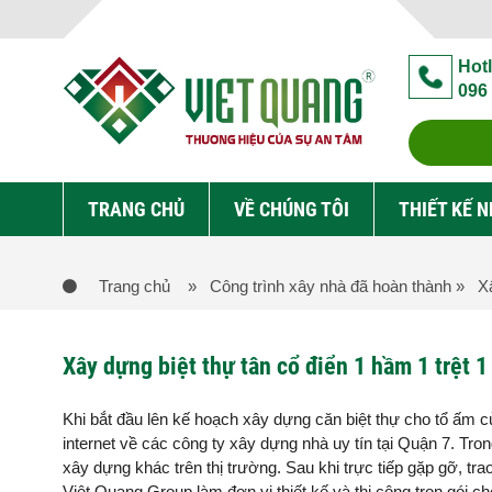
Hotl
096
TRANG CHỦ
VỀ CHÚNG TÔI
THIẾT KẾ 
Trang chủ
» Công trình xây nhà đã hoàn thành
» Xâ
Xây dựng biệt thự tân cổ điển 1 hầm 1 trệt 
Khi bắt đầu lên kế hoạch xây dựng căn biệt thự cho tổ ấm của
internet về các công ty xây dựng nhà uy tín tại Quận 7. Tro
xây dựng khác trên thị trường. Sau khi trực tiếp gặp gỡ, tra
Việt Quang Group làm đơn vị thiết kế và thi công trọn gói c