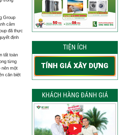
ng Group
 anh cảm
roup đã thực
quyết định
TIỆN ÍCH
n tất toàn
rong từng
o nên một
ên căn biệt
KHÁCH HÀNG ĐÁNH GIÁ