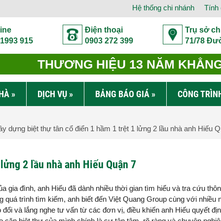
Hệ thống chi nhánh
Tính 
ine
Điện thoại
Trụ sở ch
 1993 915
0903 272 399
71/78 Đư
THƯƠNG HIỆU 13 NĂM KHẲNG 
NHÀ
»
DỊCH VỤ
»
BẢNG BÁO GIÁ
»
CÔNG TRÌN
y dựng biệt thự tân cổ điển 1 hầm 1 trệt 1 lửng 2 lầu nhà anh Hiếu 
1 lửng 2 lầu nhà anh Hiếu Quận 7
 gia đình, anh Hiếu đã dành nhiều thời gian tìm hiểu và tra cứu thông
ng quá trình tìm kiếm, anh biết đến Việt Quang Group cùng với nhiều 
o đổi và lắng nghe tư vấn từ các đơn vị, điều khiến anh Hiếu quyết đị
ho căn biệt thự của mình chính là sự tận tâm, rõ ràng và chuyên nghiệ