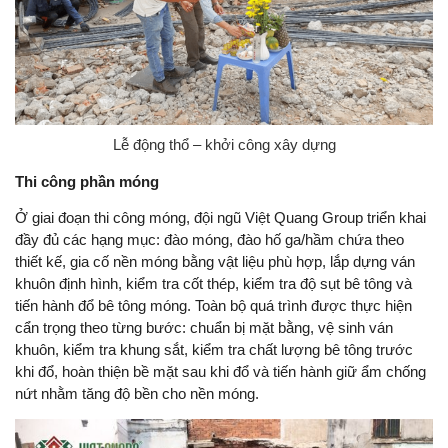
Lễ động thổ – khởi công xây dựng
Thi công phần móng
Ở giai đoạn thi công móng, đội ngũ Việt Quang Group triển khai
đầy đủ các hạng mục: đào móng, đào hố ga/hầm chứa theo
thiết kế, gia cố nền móng bằng vật liệu phù hợp, lắp dựng ván
khuôn định hình, kiểm tra cốt thép, kiểm tra độ sụt bê tông và
tiến hành đổ bê tông móng. Toàn bộ quá trình được thực hiện
cẩn trọng theo từng bước: chuẩn bị mặt bằng, vệ sinh ván
khuôn, kiểm tra khung sắt, kiểm tra chất lượng bê tông trước
khi đổ, hoàn thiện bề mặt sau khi đổ và tiến hành giữ ẩm chống
nứt nhằm tăng độ bền cho nền móng.