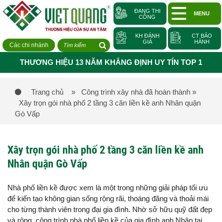
ĐANG THI
MENU
CÔNG
KH ĐÁNH
CT BẢO
GIÁ
HÀNH
Các chi nhánh
THƯƠNG HIỆU 13 NĂM KHẲNG ĐỊNH UY TÍN TOP 1
Trang chủ
» Công trình xây nhà đã hoàn thành
»
Xây trọn gói nhà phố 2 tầng 3 căn liền kề anh Nhân quận
Gò Vấp
Xây trọn gói nhà phố 2 tầng 3 căn liền kề anh
Nhân quận Gò Vấp
Nhà phố liền kề được xem là một trong những giải pháp tối ưu
để kiến tạo không gian sống rộng rãi, thoáng đãng và thoải mái
cho từng thành viên trong đại gia đình. Nhờ sở hữu quỹ đất đẹp
và rộng, công trình nhà phố liền kề của gia đình anh Nhân tại