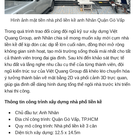
Hình ảnh mặt tiền nhà phố liền kề anh Nhân Quận Gò Vấp
Trong quá trình trao đổi cùng đội ngũ kỹ sư xây dựng Việt
Quang Group, anh Nhân chia sẻ mong muốn xây mới cụm nhà
liền kề để kịp đón các dịp lễ lớn cuối năm, đồng thời mở rộng
không gian sinh hoạt, tạo môi trường sống thoải mái nhất cho tất
cả thành viên trong đại gia đình. Sau khi đến khảo sát thực tế
khu đất và lắng nghe nhu cầu cụ thể của từng thành viên, đội
ngũ kiến trúc sư của Việt Quang Group đã khéo léo chuyển hóa
ý tưởng thành bản vẽ mặt bằng 2D và phối cảnh 3D trực quan,
giúp gia đình dễ dàng hình dung tổng thể ngôi nhà trước khi triển
khai thi công.
Thông tin công trình xây dựng nhà phố liền kề
Chủ đầu tư: Anh Nhân
Địa chỉ công trình: Quận Gò Vấp, TP.HCM
Quy mô công trình: Nhà phố liền kề 3 căn
Diện tích xây dựng: 12.5 x 14.5m