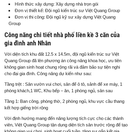
Hình thức xây dựng: Xây dựng nhà trọn gói
Đơn vị thiết kế: Đội ngũ kiến trúc sư Việt Quang Group
Đơn vị thi công: Đội ngũ kỹ sư xây dựng Việt Quang
Group
Công năng chi tiết nhà phố liền kề 3 căn của
gia đình anh Nhân
Với diện tích khu đất 12.5 x 14.5m, đội ngũ kiến trúc sư Việt
Quang Group đã lên phương án công năng khoa học, ưu tiên
không gian sinh hoạt chung rộng rãi và đảm bảo sự tiện nghi
cho đại gia đình. Công năng dự kiến như sau:
Tầng trệt : Sân vườn vui chơi, sân để ô tô, sảnh để xe máy, 1
phòng khách,1 WC, Khu bếp – ăn, 1 phòng ngủ, sân sau
Tầng 1: Ban công, phòng thờ, 2 phòng ngủ, khu vực cầu thang
kết hợp giếng trời rộng
Với định hướng mang đến năng lượng tích cực cho các thành
viên, Việt Quang Group tận dụng diện tích sân trước rộng để tạo
không gian vui chơi, sinh hoạt cuối tuần, tăng sự gắn kết gia